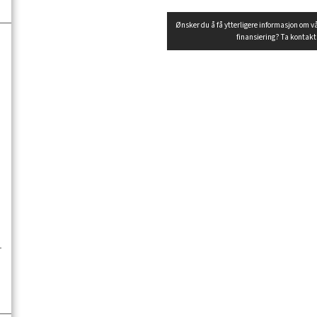
Ønsker du å få ytterligere informasjon om v
finansiering? Ta kontak
u