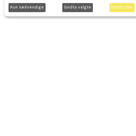
Kun nødvendige
Godta valgte
Godta alle
LydKonsept.no
Kjøpsinforma
Om LydKonsept
Frakt
Kontakt LydKonsept