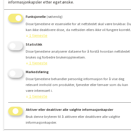
informasjonkapsler etter eget ønske.
Funksjonelle
(nødvendig)
Disse tjenestene er essensielle for at nettstedet skal være brukbar. D
kan ikke deaktivere disse, da nettsiden ellers ikke vil fungere korrekt.
↓
1
tjeneste
Statistikk
Disse tjenestene analyserer dataene for å forstå hvordan nettstedet
brukes og forbedre brukeropplevelsen.
↓
1
tjeneste
Markedsføring
Disse tjenestene behandler personlig informasjon for å vise deg
relevant innhold om produkter, tjenester eller temaer som du kan
være interessert i.
↓
1
tjeneste
Aktiver eller deaktiver alle valgfrie informasjonkapsler
Bruk denne bryteren til å aktivere eller deaktivere alle valgfrie
informasjonkapsler.