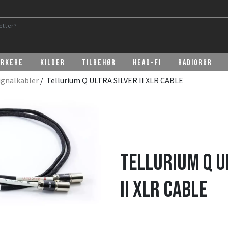
erkere
Kilder
Tilbehør
Head-Fi
Radiorør
ignalkabler
/ Tellurium Q ULTRA SILVER II XLR CABLE
Tellurium Q U
II XLR CABLE