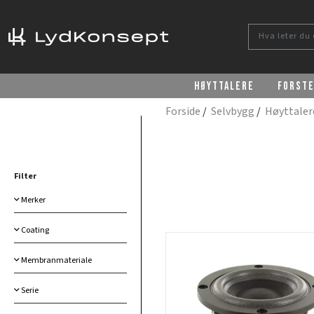
Høyttalere
Forst
Forside
/
Selvbygg
/
Høyttale
Filter
Merker
Coating
Membranmateriale
Serie