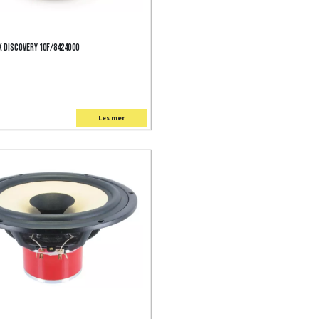
 Discovery 10F/8424G00
-
Les mer