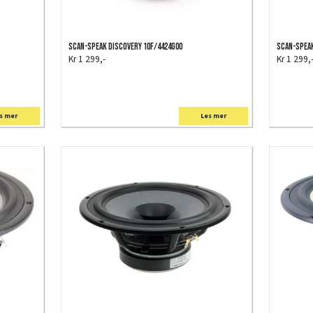
Scan-Speak Discovery 10F/4424G00
Scan-Speak
Kr 1 299,-
Kr 1 299,
s mer
Les mer