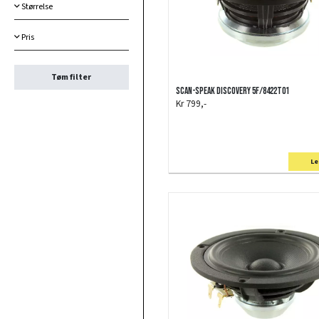
Størrelse
Pris
Tøm filter
Scan-Speak Discovery 5F/8422T01
Kr 799,-
Le