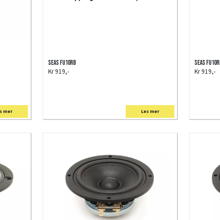
SEAS FU10RB
SEAS FU10
Kr 919,-
Kr 919,-
s mer
Les mer