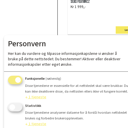
SEAS FEA18RCZ
Kr 1 999,-
Le
Personvern
Her kan du vurdere og tilpasse informasjonkapslene vi ønsker å
bruke på dette nettstedet. Du bestemmer! Aktiver eller deaktiver
informasjonkapsler etter eget ønske.
Funksjonelle
(nødvendig)
Disse tjenestene er essensielle for at nettstedet skal være brukbar. D
kan ikke deaktivere disse, da nettsiden ellers ikke vil fungere korrekt.
↓
1
tjeneste
Statistikk
SEAS EXOTIC F8 - 8 Ohm
Disse tjenestene analyserer dataene for å forstå hvordan nettstedet
Kr 11 499,-
brukes og forbedre brukeropplevelsen.
↓
1
tjeneste