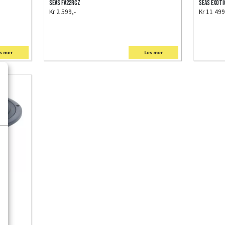
SEAS FA22RCZ
SEAS EXOTIC
Kr 2 599,-
Kr 11 499
s mer
Les mer
u