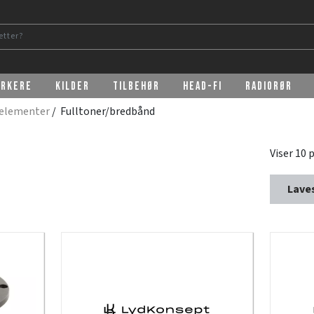
erkere
Kilder
Tilbehør
Head-Fi
Radiorør
relementer
/ Fulltoner/bredbånd
Viser 10 