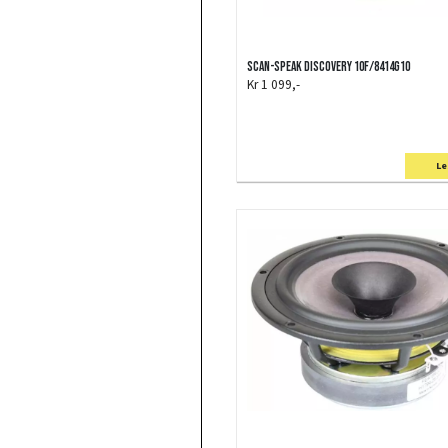
Scan-Speak Discovery 10F/8414G10
Kr 1 099,-
Le