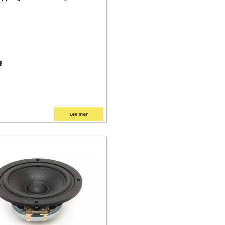
RB
Les mer