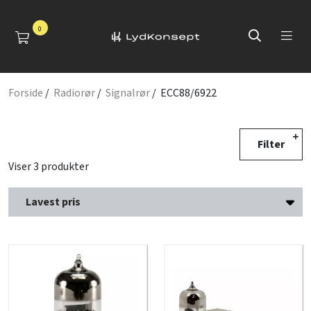
0
Forside
/
Radiorør
/
Signalrør
/ ECC88/6922
Filter
Viser 3 produkter