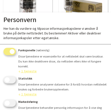
Personvern
Her kan du vurdere og tilpasse informasjonkapslene vi ønsker å
Electro Harmonix 6922EH
Electro Harmonix 6922EH Gold
bruke på dette nettstedet. Du bestemmer! Aktiver eller deaktiver
Kr 395,-
Kr 635,-
informasjonkapsler etter eget ønske.
Les mer
Les mer
Funksjonelle
(nødvendig)
Disse tjenestene er essensielle for at nettstedet skal være brukbar.
Du kan ikke deaktivere disse, da nettsiden ellers ikke vil fungere
korrekt.
↓
1
tjeneste
Statistikk
Disse tjenestene analyserer dataene for å forstå hvordan nettstedet
brukes og forbedre brukeropplevelsen.
↓
1
tjeneste
Markedsføring
Genalex Gold Lion 6922GENGP
Disse tjenestene behandler personlig informasjon for å vise deg