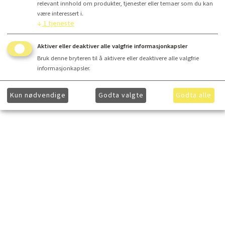
Kr 925,-
relevant innhold om produkter, tjenester eller temaer som du kan
være interessert i.
↓
1
tjeneste
Les mer
Aktiver eller deaktiver alle valgfrie informasjonkapsler
Bruk denne bryteren til å aktivere eller deaktivere alle valgfrie
informasjonkapsler.
Kun nødvendige
Godta valgte
Godta alle