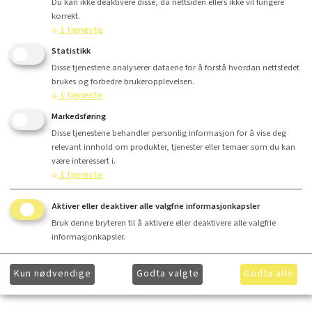
Du kan ikke deaktivere disse, da nettsiden ellers ikke vil fungere
korrekt.
Antall
↓
1
tjeneste
Statistikk
Kr 15 450,-
Disse tjenestene analyserer dataene for å forstå hvordan nettstedet
brukes og forbedre brukeropplevelsen.
↓
1
tjeneste
Markedsføring
Kjøp
Disse tjenestene behandler personlig informasjon for å vise deg
relevant innhold om produkter, tjenester eller temaer som du kan
være interessert i.
↓
1
tjeneste
Finansiering
Aktiver eller deaktiver alle valgfrie informasjonkapsler
Bruk denne bryteren til å aktivere eller deaktivere alle valgfrie
informasjonkapsler.
Ønsker du å få ytterligere informasjon om våre produkter og mer informasjon om gunstig
Kun nødvendige
Godta valgte
Godta alle
finansiering? Ta kontakt med
hei@lydkonsept.no