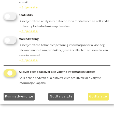
korrekt.
Antall
↓
1
tjeneste
Statistikk
Kr 3 450,-
Disse tjenestene analyserer dataene for å forstå hvordan nettstedet
brukes og forbedre brukeropplevelsen.
↓
1
tjeneste
Kjøp
Markedsføring
Disse tjenestene behandler personlig informasjon for å vise deg
relevant innhold om produkter, tjenester eller temaer som du kan
være interessert i.
↓
1
tjeneste
Finansiering
Aktiver eller deaktiver alle valgfrie informasjonkapsler
Bruk denne bryteren til å aktivere eller deaktivere alle valgfrie
informasjonkapsler.
Ønsker du å få ytterligere informasjon om våre produkter og mer informasjon om gunstig
finansiering? Ta kontakt med
hei@lydkonsept.no
Kun nødvendige
Godta valgte
Godta alle