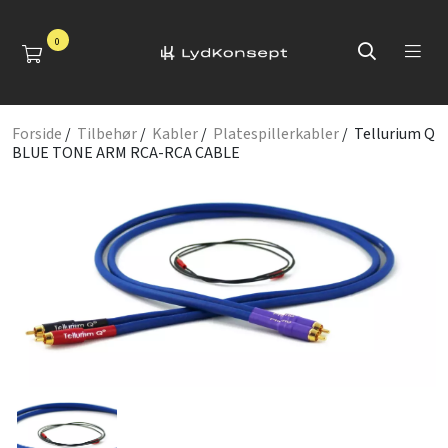
0
Forside
/
Tilbehør
/
Kabler
/
Platespillerkabler
/ Tellurium Q
BLUE TONE ARM RCA-RCA CABLE