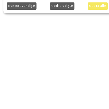
Kun nødvendige
Godta valgte
Godta alle
LydKonsept.no
Kjøpsinforma
Om LydKonsept
Frakt
Kontakt LydKonsept