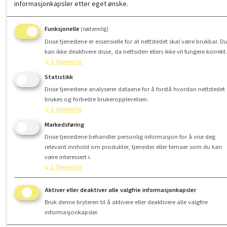
informasjonkapsler etter eget ønske.
Funksjonelle
(nødvendig)
Disse tjenestene er essensielle for at nettstedet skal være brukbar. D
kan ikke deaktivere disse, da nettsiden ellers ikke vil fungere korrekt.
↓
1
tjeneste
Statistikk
Disse tjenestene analyserer dataene for å forstå hvordan nettstedet
brukes og forbedre brukeropplevelsen.
↓
1
tjeneste
Markedsføring
Disse tjenestene behandler personlig informasjon for å vise deg
relevant innhold om produkter, tjenester eller temaer som du kan
være interessert i.
↓
1
tjeneste
Aktiver eller deaktiver alle valgfrie informasjonkapsler
Bruk denne bryteren til å aktivere eller deaktivere alle valgfrie
informasjonkapsler.