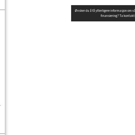
Ønsker du å få ytterligere informasjon om v
finansiering? Ta kontak
u