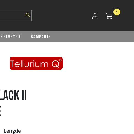
0
Selvbygg
Kampanje
ACK II
E
Lengde