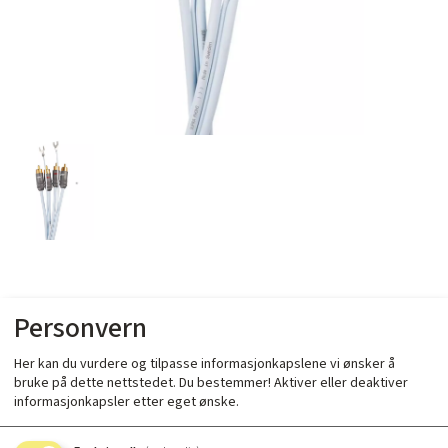
Supra Phono RCA m/jord
Personvern
Her kan du vurdere og tilpasse informasjonkapslene vi ønsker å
1,5m
bruke på dette nettstedet. Du bestemmer! Aktiver eller deaktiver
informasjonkapsler etter eget ønske.