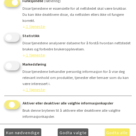
Funksjonelle
(nødvendig)
Disse tjenestene er essensielle for at nettstedet skal være brukbar.
Du kan ikke deaktivere disse, da nettsiden ellers ikke vil fungere
Antall
korrekt.
↓
1
tjeneste
Kr 990,-
Statistikk
Disse tjenestene analyserer dataene for å forstå hvordan nettstedet
brukes og forbedre brukeropplevelsen.
↓
1
tjeneste
Kjøp
Markedsføring
Disse tjenestene behandler personlig informasjon for å vise deg
relevant innhold om produkter, tjenester eller temaer som du kan
være interessert i.
↓
1
tjeneste
Finansiering
Aktiver eller deaktiver alle valgfrie informasjonkapsler
Bruk denne bryteren til å aktivere eller deaktivere alle valgfrie
Utvidet produktbeskrivelse
informasjonkapsler.
Kun nødvendige
Godta valgte
Godta alle
Ønsker du å få ytterligere informasjon om våre produkter og mer informasjon om gunstig