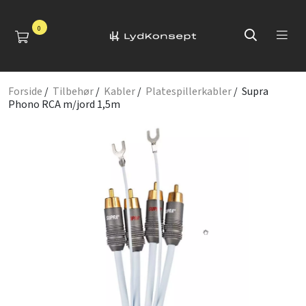
0
Forside
/
Tilbehør
/
Kabler
/
Platespillerkabler
/ Supra
Phono RCA m/jord 1,5m