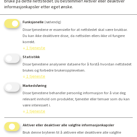
bruke på dette nettstedet. Du bestemmer! Aktiver eller deaktiver
informasjonkapsler etter eget ønske.
Funksjonelle
(nødvendig)
Stk/par/quad
Disse tjenestene er essensielle for at nettstedet skal være brukbar.
Du kan ikke deaktivere disse, da nettsiden ellers ikke vil fungere
korrekt.
↓
1
tjeneste
Statistikk
Antall
Disse tjenestene analyserer dataene for å forstå hvordan nettstedet
brukes og forbedre brukeropplevelsen.
Kr 1 150,-
↓
1
tjeneste
Markedsføring
Disse tjenestene behandler personlig informasjon for å vise deg
relevant innhold om produkter, tjenester eller temaer som du kan
Kjøp
være interessert i.
↓
1
tjeneste
Aktiver eller deaktiver alle valgfrie informasjonkapsler
Bruk denne bryteren til å aktivere eller deaktivere alle valgfrie
Finansiering