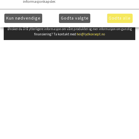
informasjonkapsler.
Kun nødvendige
Godta valgte
Godta alle
Ønsker du å få ytterligere informasjon om våre produkter og mer informasjon om gunstig
finansiering? Ta kontakt med
hei@lydkonsept.no