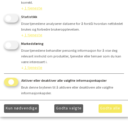
korrekt.
Kr 20 595,-
↓
1
tjeneste
Statistikk
Disse tjenestene analyserer dataene for å forstå hvordan nettstedet
brukes og forbedre brukeropplevelsen.
Kjøp
↓
1
tjeneste
Markedsføring
Disse tjenestene behandler personlig informasjon for å vise deg
relevant innhold om produkter, tjenester eller temaer som du kan
være interessert i.
Finansiering
↓
1
tjeneste
Aktiver eller deaktiver alle valgfrie informasjonkapsler
Utvidet produktbeskrivelse
Bruk denne bryteren til å aktivere eller deaktivere alle valgfrie
informasjonkapsler.
Ønsker du å få ytterligere informasjon om våre produkter og mer informasjon om gunstig
finansiering? Ta kontakt med
hei@lydkonsept.no
Kun nødvendige
Godta valgte
Godta alle