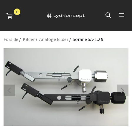
0
Forside
/
Kilder
/
Analoge kilder
/ Sorane SA-1.2 9"