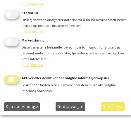
↓
1
tjeneste
Kr 1 190,-
Statistikk
Disse tjenestene analyserer dataene for å forstå hvordan nettstedet
brukes og forbedre brukeropplevelsen.
↓
1
tjeneste
Kjøp
Markedsføring
Disse tjenestene behandler personlig informasjon for å vise deg
relevant innhold om produkter, tjenester eller temaer som du kan
være interessert i.
↓
1
tjeneste
Finansiering
Aktiver eller deaktiver alle valgfrie informasjonkapsler
Bruk denne bryteren til å aktivere eller deaktivere alle valgfrie
informasjonkapsler.
Ønsker du å få ytterligere informasjon om våre produkter og mer informasjon om gunstig
finansiering? Ta kontakt med
hei@lydkonsept.no
Kun nødvendige
Godta valgte
Godta alle