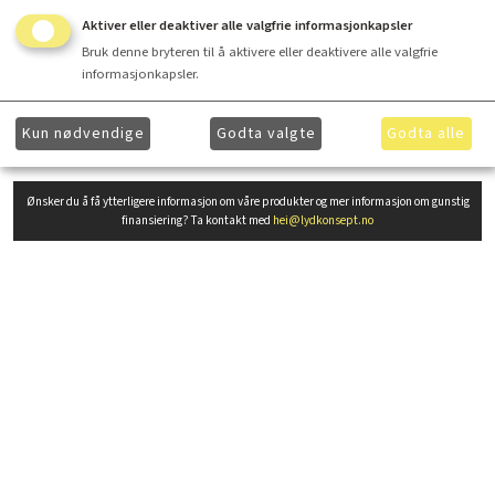
SEAS sine klassiske, hånd-coatede høyttalerelementer er legendariske for sin lyd
Aktiver eller deaktiver alle valgfrie informasjonkapsler
og ikke minst hvor enkle dem er å jobbe med. CA22RNY egner seg ypperlig i en
Bruk denne bryteren til å aktivere eller deaktivere alle valgfrie
større klassisk 2veis.
informasjonkapsler.
Produsent tekst
Kun nødvendige
Godta valgte
Godta alle
Ønsker du å få ytterligere informasjon om våre produkter og mer informasjon om gunstig
finansiering? Ta kontakt med
hei@lydkonsept.no