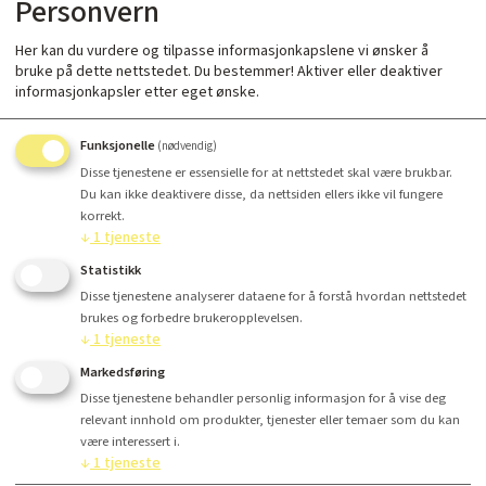
Personvern
Her kan du vurdere og tilpasse informasjonkapslene vi ønsker å
bruke på dette nettstedet. Du bestemmer! Aktiver eller deaktiver
informasjonkapsler etter eget ønske.
Antall
Funksjonelle
(nødvendig)
Disse tjenestene er essensielle for at nettstedet skal være brukbar.
Kr 2 299,-
Du kan ikke deaktivere disse, da nettsiden ellers ikke vil fungere
korrekt.
↓
1
tjeneste
Statistikk
Kjøp
Disse tjenestene analyserer dataene for å forstå hvordan nettstedet
brukes og forbedre brukeropplevelsen.
↓
1
tjeneste
Markedsføring
Disse tjenestene behandler personlig informasjon for å vise deg
Finansiering
relevant innhold om produkter, tjenester eller temaer som du kan
være interessert i.
↓
1
tjeneste
Produktinfo