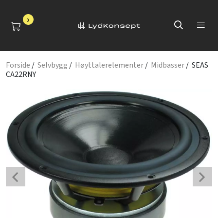
0
Forside
/
Selvbygg
/
Høyttalerelementer
/
Midbasser
/ SEAS
CA22RNY