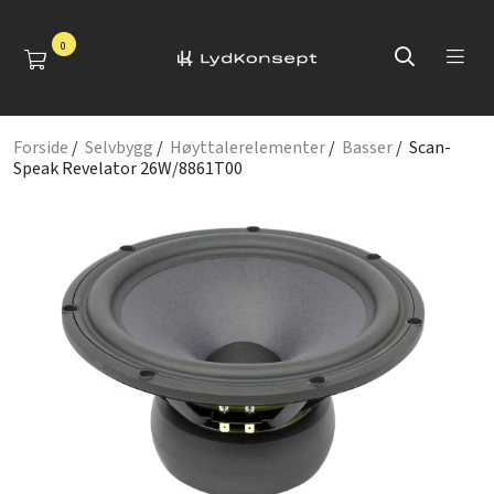
0
Forside
/
Selvbygg
/
Høyttalerelementer
/
Basser
/ Scan-
Speak Revelator 26W/8861T00