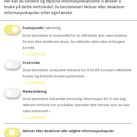
Her kan du vurdere og tilpasse informasjonkapslene vi ønsker å
bruke på dette nettstedet. Du bestemmer! Aktiver eller deaktiver
informasjonkapsler etter eget ønske.
Funksjonelle
(nødvendig)
Disse tjenestene er essensielle for at nettstedet skal være brukbar.
Du kan ikke deaktivere disse, da nettsiden ellers ikke vil fungere
Antall
korrekt.
↓
1
tjeneste
Kr 4 799,-
Statistikk
Disse tjenestene analyserer dataene for å forstå hvordan nettstedet
brukes og forbedre brukeropplevelsen.
↓
1
tjeneste
Kjøp
Markedsføring
Disse tjenestene behandler personlig informasjon for å vise deg
relevant innhold om produkter, tjenester eller temaer som du kan
være interessert i.
↓
1
tjeneste
Finansiering
Aktiver eller deaktiver alle valgfrie informasjonkapsler
Produsent tekst