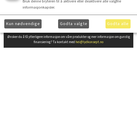
Bruk denne bryteren til å aktivere eller deaktivere alle valgfrie
informasjonkapsler.
Spesifikasjoner
Kun nødvendige
Godta valgte
Godta alle
Ønsker du å få ytterligere informasjon om våre produkter og mer informasjon om gunstig
finansiering? Ta kontakt med
hei@lydkonsept.no