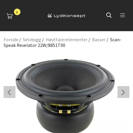
0
Forside
/
Selvbygg
/
Høyttalerelementer
/
Basser
/ Scan-
Speak Revelator 22W/8851T00