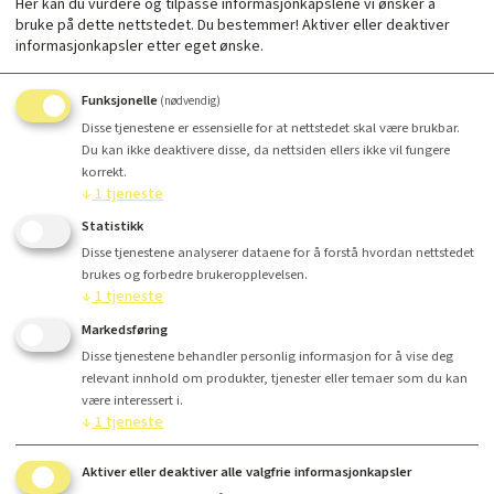
Her kan du vurdere og tilpasse informasjonkapslene vi ønsker å
bruke på dette nettstedet. Du bestemmer! Aktiver eller deaktiver
informasjonkapsler etter eget ønske.
Funksjonelle
(nødvendig)
Disse tjenestene er essensielle for at nettstedet skal være brukbar.
Du kan ikke deaktivere disse, da nettsiden ellers ikke vil fungere
Antall
korrekt.
↓
1
tjeneste
Kr 4 199,-
Statistikk
Disse tjenestene analyserer dataene for å forstå hvordan nettstedet
brukes og forbedre brukeropplevelsen.
↓
1
tjeneste
Kjøp
Markedsføring
Disse tjenestene behandler personlig informasjon for å vise deg
relevant innhold om produkter, tjenester eller temaer som du kan
være interessert i.
↓
1
tjeneste
Finansiering
Aktiver eller deaktiver alle valgfrie informasjonkapsler
Produsent tekst