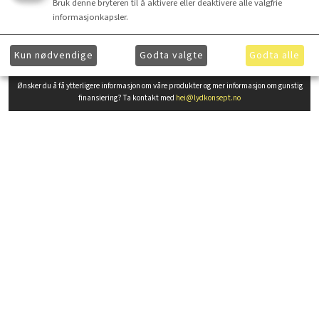
Bruk denne bryteren til å aktivere eller deaktivere alle valgfrie
informasjonkapsler.
Spesifikasjoner
Kun nødvendige
Godta valgte
Godta alle
Ønsker du å få ytterligere informasjon om våre produkter og mer informasjon om gunstig
finansiering? Ta kontakt med
hei@lydkonsept.no