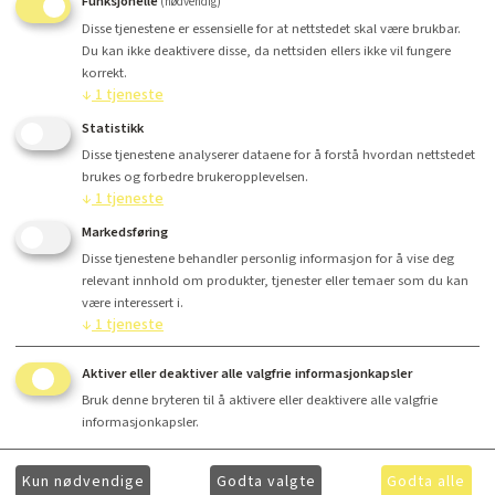
Funksjonelle
(nødvendig)
Disse tjenestene er essensielle for at nettstedet skal være brukbar.
Du kan ikke deaktivere disse, da nettsiden ellers ikke vil fungere
korrekt.
↓
1
tjeneste
Antall
Statistikk
Disse tjenestene analyserer dataene for å forstå hvordan nettstedet
Kr 675,-
brukes og forbedre brukeropplevelsen.
↓
1
tjeneste
Markedsføring
Kjøp
Disse tjenestene behandler personlig informasjon for å vise deg
relevant innhold om produkter, tjenester eller temaer som du kan
være interessert i.
↓
1
tjeneste
Aktiver eller deaktiver alle valgfrie informasjonkapsler
Finansiering
Bruk denne bryteren til å aktivere eller deaktivere alle valgfrie
informasjonkapsler.
Kun nødvendige
Godta valgte
Godta alle
Ønsker du å få ytterligere informasjon om våre produkter og mer informasjon om gunstig