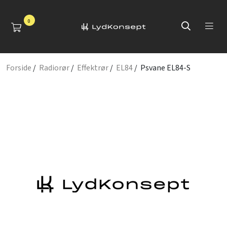
0
Forside
/
Radiorør
/
Effektrør
/
EL84
/ Psvane EL84-S