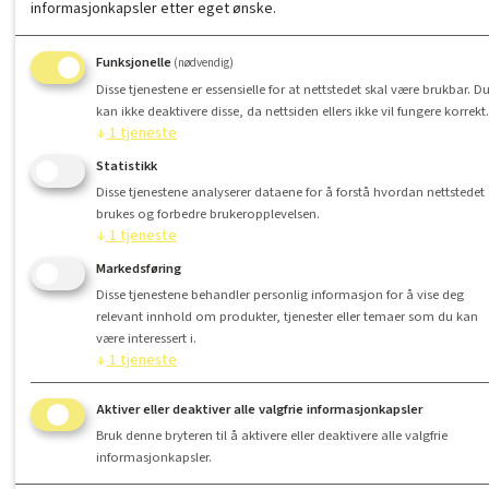
informasjonkapsler etter eget ønske.
Funksjonelle
(nødvendig)
Disse tjenestene er essensielle for at nettstedet skal være brukbar. D
kan ikke deaktivere disse, da nettsiden ellers ikke vil fungere korrekt.
↓
1
tjeneste
Statistikk
Disse tjenestene analyserer dataene for å forstå hvordan nettstedet
brukes og forbedre brukeropplevelsen.
↓
1
tjeneste
Markedsføring
Disse tjenestene behandler personlig informasjon for å vise deg
relevant innhold om produkter, tjenester eller temaer som du kan
være interessert i.
↓
1
tjeneste
Aktiver eller deaktiver alle valgfrie informasjonkapsler
Bruk denne bryteren til å aktivere eller deaktivere alle valgfrie
informasjonkapsler.