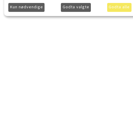
Kun nødvendige
Godta valgte
Godta alle
LydKonsept.no
Kjøpsinforma
Om LydKonsept
Frakt
Kontakt LydKonsept