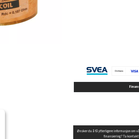
Finan
Ønsker du å få ytterligere informasjon om v
finansiering? Ta kontak