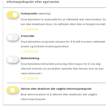
informasjonkapsler etter eget ønske.
Funksjonelle
(nødvendig)
Disse tjenestene er essensielle for at nettstedet skal være brukbar. D
kan ikke deaktivere disse, da nettsiden ellers ikke vil fungere korrekt.
↓
1
tjeneste
Statistikk
Disse tjenestene analyserer dataene for å forstå hvordan nettstedet
brukes og forbedre brukeropplevelsen.
↓
1
tjeneste
Markedsføring
Disse tjenestene behandler personlig informasjon for å vise deg
relevant innhold om produkter, tjenester eller temaer som du kan
være interessert i.
↓
1
tjeneste
Aktiver eller deaktiver alle valgfrie informasjonkapsler
Bruk denne bryteren til å aktivere eller deaktivere alle valgfrie
informasjonkapsler.