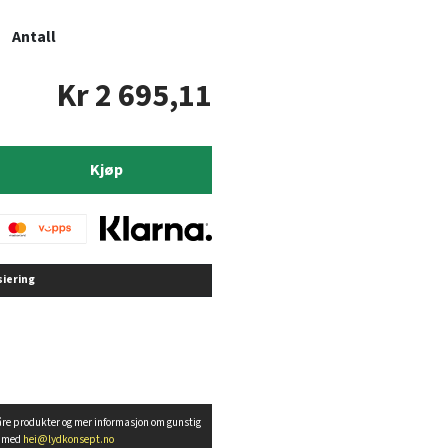
Antall
Kr 2 695,11
Kjøp
siering
åre produkter og mer informasjon om gunstig
t med
hei@lydkonsept.no