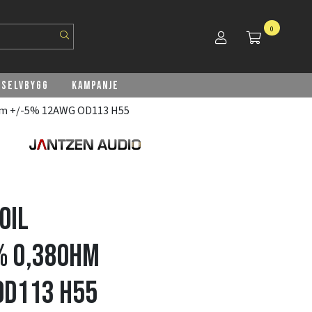
0
Selvbygg
Kampanje
hm +/-5% 12AWG OD113 H55
oil
% 0,38Ohm
OD113 H55