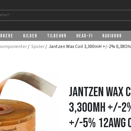
erkere
Kilder
Tilbehør
Head-Fi
Radiorør
rkomponenter
/
Spoler
/ Jantzen Wax Coil 3,300mH +/-2% 0,38O
Jantzen Wax C
3,300mH +/-2
+/-5% 12AWG 