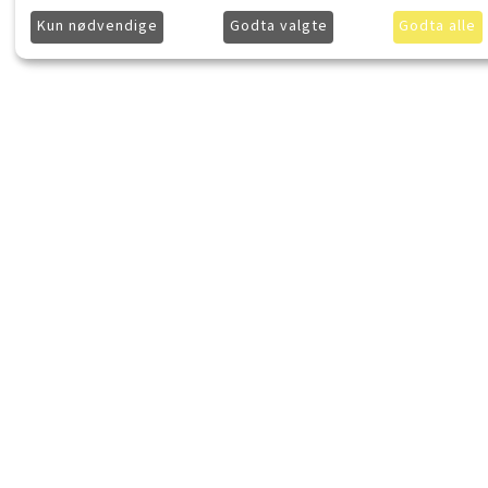
Kun nødvendige
Godta valgte
Godta alle
LydKonsept.no
Kjøpsinforma
Om LydKonsept
Frakt
Kontakt LydKonsept