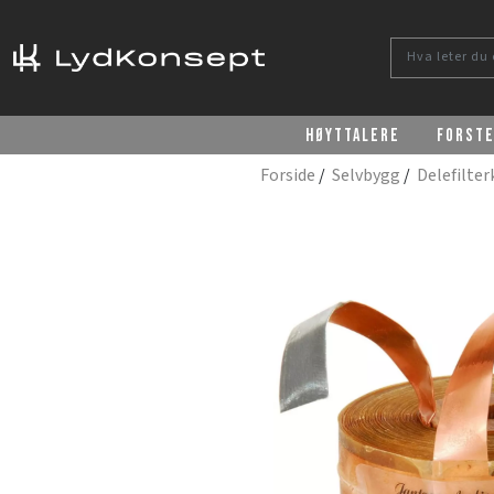
Høyttalere
Forst
Forside
/
Selvbygg
/
Delefilte