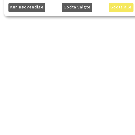
Kun nødvendige
Godta valgte
Godta alle
LydKonsept.no
Kjøpsinforma
Om LydKonsept
Frakt
Kontakt LydKonsept