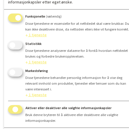
informasjonkapsler etter eget ønske.
Funksjonelle
(nødvendig)
Disse tjenestene er essensielle for at nettstedet skal være brukbar. D
kan ikke deaktivere disse, da nettsiden ellers ikke vil fungere korrekt.
↓
1
tjeneste
Statistikk
Disse tjenestene analyserer dataene for å forstå hvordan nettstedet
brukes og forbedre brukeropplevelsen.
↓
1
tjeneste
Markedsføring
Disse tjenestene behandler personlig informasjon for å vise deg
relevant innhold om produkter, tjenester eller temaer som du kan
være interessert i.
↓
1
tjeneste
Aktiver eller deaktiver alle valgfrie informasjonkapsler
Bruk denne bryteren til å aktivere eller deaktivere alle valgfrie
informasjonkapsler.