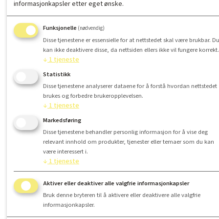
informasjonkapsler etter eget ønske.
Funksjonelle
(nødvendig)
Disse tjenestene er essensielle for at nettstedet skal være brukbar. D
kan ikke deaktivere disse, da nettsiden ellers ikke vil fungere korrekt.
↓
1
tjeneste
Statistikk
Disse tjenestene analyserer dataene for å forstå hvordan nettstedet
brukes og forbedre brukeropplevelsen.
↓
1
tjeneste
Markedsføring
Disse tjenestene behandler personlig informasjon for å vise deg
relevant innhold om produkter, tjenester eller temaer som du kan
være interessert i.
↓
1
tjeneste
Aktiver eller deaktiver alle valgfrie informasjonkapsler
Bruk denne bryteren til å aktivere eller deaktivere alle valgfrie
informasjonkapsler.