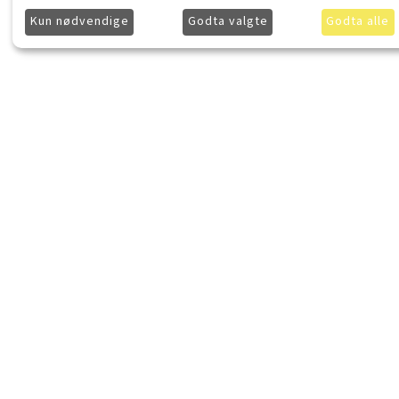
Kun nødvendige
Godta valgte
Godta alle
LydKonsept.no
Kjøpsinforma
Om LydKonsept
Frakt
Kontakt LydKonsept