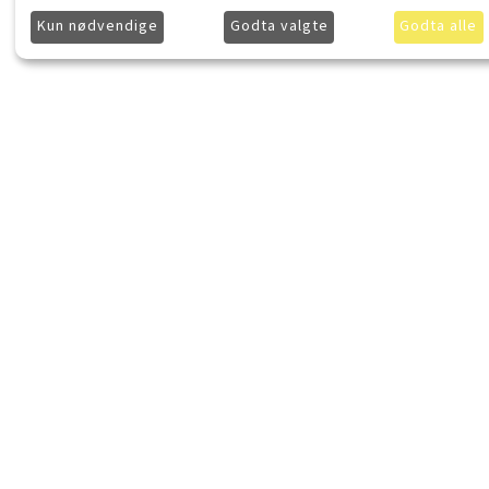
Kun nødvendige
Godta valgte
Godta alle
LydKonsept.no
Kjøpsinforma
Om LydKonsept
Frakt
Kontakt LydKonsept