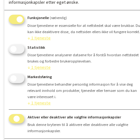
informasjonkapsler etter eget ønske.
Funksjonelle
(nødvendig)
Disse tjenestene er essensielle for at nettstedet skal være brukbar. D
kan ikke deaktivere disse, da nettsiden ellers ikke vil fungere korrekt.
↓
1
tjeneste
Statistikk
Disse tjenestene analyserer dataene for å forstå hvordan nettstedet
brukes og forbedre brukeropplevelsen.
↓
1
tjeneste
Markedsføring
Disse tjenestene behandler personlig informasjon for å vise deg
relevant innhold om produkter, tjenester eller temaer som du kan
være interessert i.
↓
1
tjeneste
Aktiver eller deaktiver alle valgfrie informasjonkapsler
Bruk denne bryteren til å aktivere eller deaktivere alle valgfrie
informasjonkapsler.