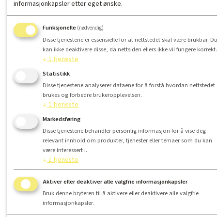
informasjonkapsler etter eget ønske.
Funksjonelle
(nødvendig)
Disse tjenestene er essensielle for at nettstedet skal være brukbar. D
kan ikke deaktivere disse, da nettsiden ellers ikke vil fungere korrekt.
↓
1
tjeneste
Statistikk
Disse tjenestene analyserer dataene for å forstå hvordan nettstedet
brukes og forbedre brukeropplevelsen.
↓
1
tjeneste
Markedsføring
Disse tjenestene behandler personlig informasjon for å vise deg
relevant innhold om produkter, tjenester eller temaer som du kan
være interessert i.
↓
1
tjeneste
Aktiver eller deaktiver alle valgfrie informasjonkapsler
Bruk denne bryteren til å aktivere eller deaktivere alle valgfrie
informasjonkapsler.