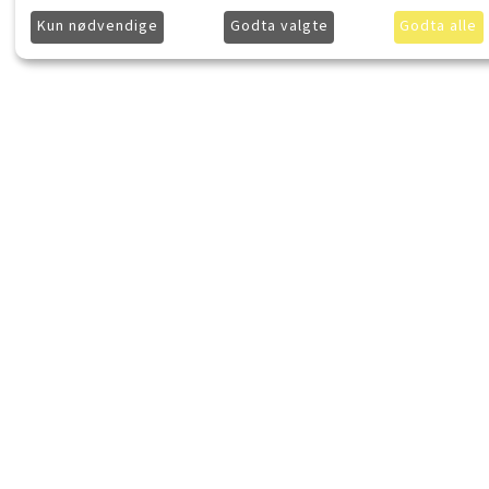
Kun nødvendige
Godta valgte
Godta alle
LydKonsept.no
Kjøpsinforma
Om LydKonsept
Frakt
Kontakt LydKonsept