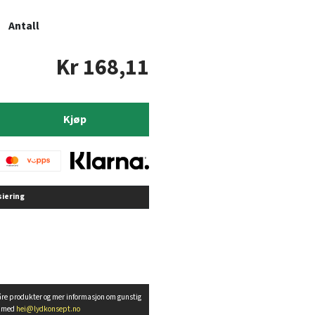
Antall
Kr 168,11
Kjøp
siering
åre produkter og mer informasjon om gunstig
t med
hei@lydkonsept.no