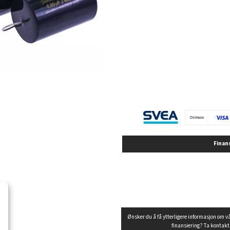
Finan
Ønsker du å få ytterligere informasjon om v
finansiering? Ta kontak