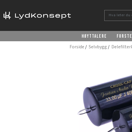
Høyttalere
Forst
Forside
/
Selvbygg
/
Delefilte