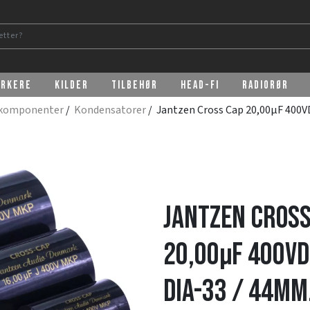
erkere
Kilder
Tilbehør
Head-Fi
Radiorør
rkomponenter
/
Kondensatorer
/ Jantzen Cross Cap 20,00µF 400V
Jantzen Cross
20,00µF 400V
dia-33 / 44mm