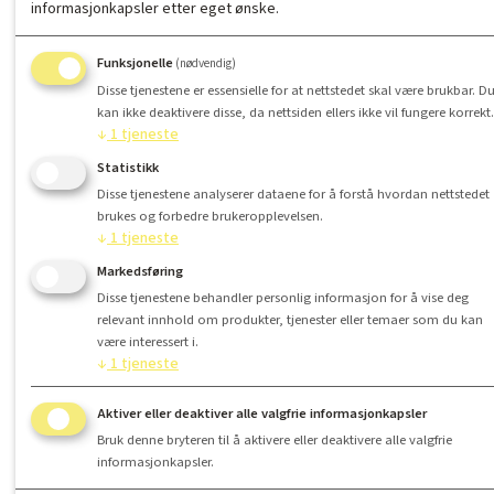
informasjonkapsler etter eget ønske.
Funksjonelle
(nødvendig)
Disse tjenestene er essensielle for at nettstedet skal være brukbar. D
kan ikke deaktivere disse, da nettsiden ellers ikke vil fungere korrekt.
↓
1
tjeneste
Statistikk
Disse tjenestene analyserer dataene for å forstå hvordan nettstedet
brukes og forbedre brukeropplevelsen.
↓
1
tjeneste
Markedsføring
Disse tjenestene behandler personlig informasjon for å vise deg
relevant innhold om produkter, tjenester eller temaer som du kan
være interessert i.
↓
1
tjeneste
Aktiver eller deaktiver alle valgfrie informasjonkapsler
Bruk denne bryteren til å aktivere eller deaktivere alle valgfrie
informasjonkapsler.