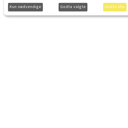
Kun nødvendige
Godta valgte
Godta alle
LydKonsept.no
Kjøpsinforma
Om LydKonsept
Frakt
Kontakt LydKonsept