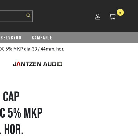
0
Selvbygg
Kampanje
DC 5% MKP dia-33 / 44mm. hor.
 Cap
DC 5% MKP
. hor.