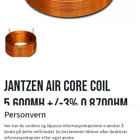
Jantzen Air Core Coil
5,600mH +/-3% 0,870Ohm
Personvern
wire 1,40mm=15AWG OD-69
Her kan du vurdere og tilpasse informasjonkapslene vi ønsker å
bruke på dette nettstedet. Du bestemmer! Aktiver eller deaktiver
/ 60mm
informasjonkapsler etter eget ønske.