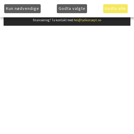
Kun nødvendige
Godta valgte
Godta alle
Ønsker du å få ytterligere informasjon om våre produkter og mer informasjon om gunstig
finansiering? Ta kontakt med
hei@lydkonsept.no