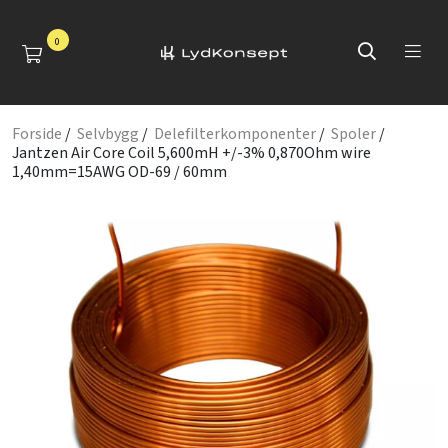
0
Forside
/
Selvbygg
/
Delefilterkomponenter
/
Spoler
/
Jantzen Air Core Coil 5,600mH +/-3% 0,870Ohm wire
1,40mm=15AWG OD-69 / 60mm