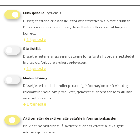
Funksjonelle
(nødvendig)
Disse tjenestene er essensielle for at nettstedet skal være brukbar.
Du kan ikke deaktivere disse, da nettsiden ellers ikke vil fungere
korrekt.
↓
1
tjeneste
Antall
Statistikk
Disse tjenestene analyserer dataene for å forstå hvordan nettstedet
brukes og forbedre brukeropplevelsen.
Kr 943,11
↓
1
tjeneste
Markedsføring
Disse tjenestene behandler personlig informasjon for å vise deg
Kjøp
relevant innhold om produkter, tjenester eller temaer som du kan
være interessert i.
↓
1
tjeneste
Aktiver eller deaktiver alle valgfrie informasjonkapsler
Finansiering
Bruk denne bryteren til å aktivere eller deaktivere alle valgfrie
informasjonkapsler.