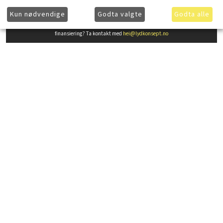
Kun nødvendige
Godta valgte
Godta alle
Ønsker du å få ytterligere informasjon om våre produkter og mer informasjon om gunstig
finansiering? Ta kontakt med
hei@lydkonsept.no