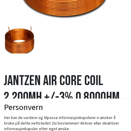
Jantzen Air Core Coil
2,200mH +/-3% 0,800Ohm
Personvern
wire 1,00mm=18AWG OD-57
Her kan du vurdere og tilpasse informasjonkapslene vi ønsker å
bruke på dette nettstedet. Du bestemmer! Aktiver eller deaktiver
/ 20mm
informasjonkapsler etter eget ønske.