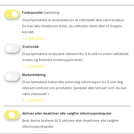
Funksjonelle
(nødvendig)
Disse tjenestene er essensielle for at nettstedet skal være brukbar.
Du kan ikke deaktivere disse, da nettsiden ellers ikke vil fungere
korrekt.
↓
1
tjeneste
Antall
Statistikk
Disse tjenestene analyserer dataene for å forstå hvordan nettstedet
brukes og forbedre brukeropplevelsen.
Kr 272,87
↓
1
tjeneste
Markedsføring
Disse tjenestene behandler personlig informasjon for å vise deg
Kjøp
relevant innhold om produkter, tjenester eller temaer som du kan
være interessert i.
↓
1
tjeneste
Aktiver eller deaktiver alle valgfrie informasjonkapsler
Finansiering
Bruk denne bryteren til å aktivere eller deaktivere alle valgfrie
informasjonkapsler.