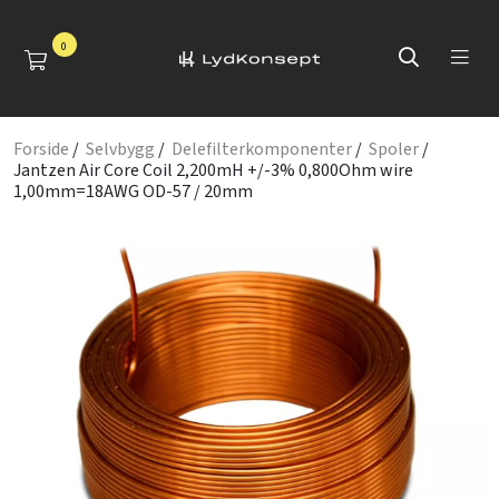
0
Forside
/
Selvbygg
/
Delefilterkomponenter
/
Spoler
/
Jantzen Air Core Coil 2,200mH +/-3% 0,800Ohm wire
1,00mm=18AWG OD-57 / 20mm