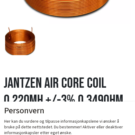
Jantzen Air Core Coil
0,220mH +/-3% 0,349Ohm
Personvern
wire 0,70mm=21AWG OD-31
Her kan du vurdere og tilpasse informasjonkapslene vi ønsker å
bruke på dette nettstedet. Du bestemmer! Aktiver eller deaktiver
/ 8mm
informasjonkapsler etter eget ønske.