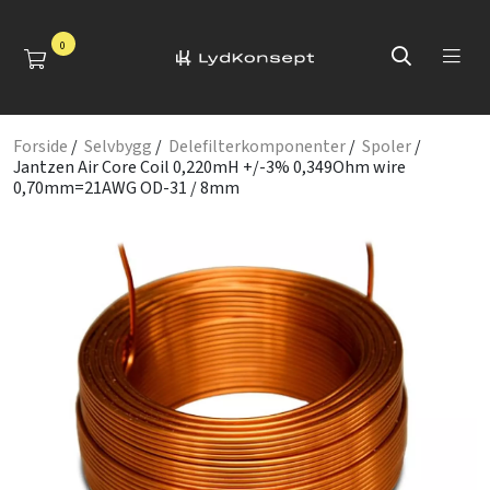
0
Forside
/
Selvbygg
/
Delefilterkomponenter
/
Spoler
/
Jantzen Air Core Coil 0,220mH +/-3% 0,349Ohm wire
0,70mm=21AWG OD-31 / 8mm