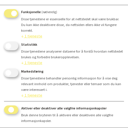
Funksjonelle
(nødvendig)
Disse tjenestene er essensielle for at nettstedet skal være brukbar.
Du kan ikke deaktivere disse, da nettsiden ellers ikke vil fungere
korrekt.
↓
1
tjeneste
Antall
Statistikk
Disse tjenestene analyserer dataene for å forstå hvordan nettstedet
brukes og forbedre brukeropplevelsen.
Kr 67,25
↓
1
tjeneste
Markedsføring
Disse tjenestene behandler personlig informasjon for å vise deg
Kjøp
relevant innhold om produkter, tjenester eller temaer som du kan
være interessert i.
↓
1
tjeneste
Aktiver eller deaktiver alle valgfrie informasjonkapsler
Finansiering
Bruk denne bryteren til å aktivere eller deaktivere alle valgfrie
informasjonkapsler.