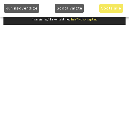
Kun nødvendige
Godta valgte
Godta alle
Ønsker du å få ytterligere informasjon om våre produkter og mer informasjon om gunstig
finansiering? Ta kontakt med
hei@lydkonsept.no