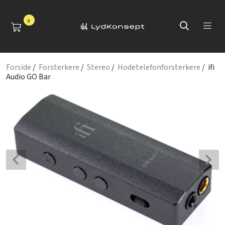
0
Forside
/
Forsterkere
/
Stereo
/
Hodetelefonforsterkere
/ ifi
Audio GO Bar