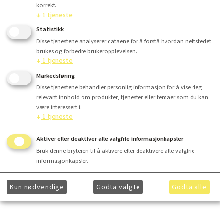
korrekt.
Kr 4 295,-
↓
1
tjeneste
Statistikk
Disse tjenestene analyserer dataene for å forstå hvordan nettstedet
brukes og forbedre brukeropplevelsen.
Kjøp
↓
1
tjeneste
Markedsføring
Disse tjenestene behandler personlig informasjon for å vise deg
relevant innhold om produkter, tjenester eller temaer som du kan
være interessert i.
Finansiering
↓
1
tjeneste
Aktiver eller deaktiver alle valgfrie informasjonkapsler
Produsent tekst
Bruk denne bryteren til å aktivere eller deaktivere alle valgfrie
informasjonkapsler.
Ønsker du å få ytterligere informasjon om våre produkter og mer informasjon om gunstig
Kun nødvendige
Godta valgte
Godta alle
finansiering? Ta kontakt med
hei@lydkonsept.no