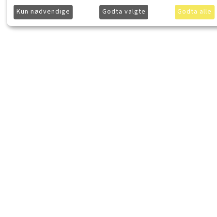
Kun nødvendige
Godta valgte
Godta alle
LydKonsept.no
Kjøpsinforma
Om LydKonsept
Frakt
Kontakt LydKonsept