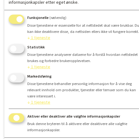
informasjonkapsler etter eget ønske.
Funksjonelle
(nødvendig)
Disse tjenestene er essensielle for at nettstedet skal være brukbar. D
kan ikke deaktivere disse, da nettsiden ellers ikke vil fungere korrekt.
↓
1
tjeneste
Statistikk
Disse tjenestene analyserer dataene for å forstå hvordan nettstedet
brukes og forbedre brukeropplevelsen.
↓
1
tjeneste
Markedsføring
Disse tjenestene behandler personlig informasjon for å vise deg
relevant innhold om produkter, tjenester eller temaer som du kan
være interessert i.
↓
1
tjeneste
Aktiver eller deaktiver alle valgfrie informasjonkapsler
Bruk denne bryteren til å aktivere eller deaktivere alle valgfrie
informasjonkapsler.