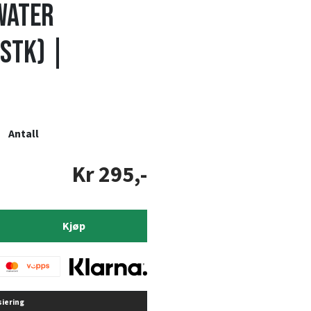
Water
 stk) |
Antall
Kr 295,-
Kjøp
siering