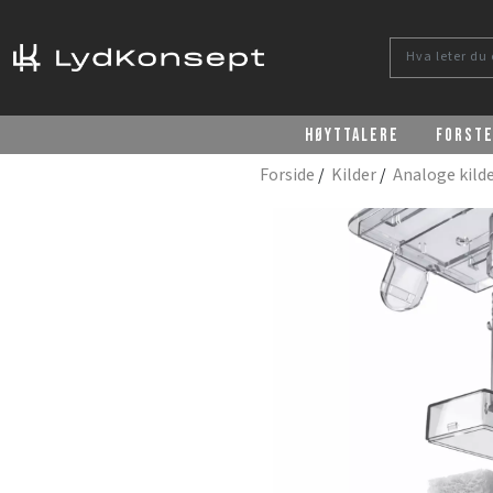
Høyttalere
Forst
Forside
/
Kilder
/
Analoge kild