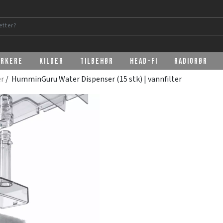
erkere
Kilder
Tilbehør
Head-Fi
Radiorør
er
/ HumminGuru Water Dispenser (15 stk) | vannfilter