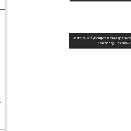
u
Ønsker du å få ytterligere informasjon om v
finansiering? Ta kontak