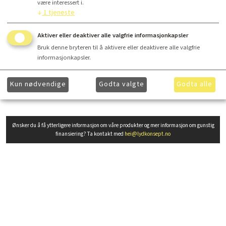
være interessert i.
↓
1
tjeneste
Aktiver eller deaktiver alle valgfrie informasjonkapsler
Bruk denne bryteren til å aktivere eller deaktivere alle valgfrie
Finansiering
informasjonkapsler.
Kun nødvendige
Godta valgte
Godta alle
Utvidet produktbeskrivelse
Ønsker du å få ytterligere informasjon om våre produkter og mer informasjon om gunstig
finansiering? Ta kontakt med
hei@lydkonsept.no