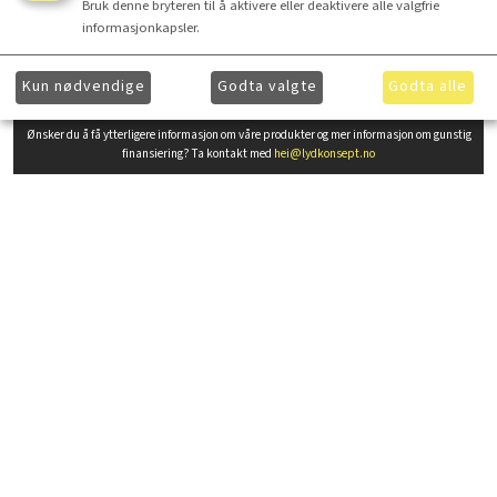
Bruk denne bryteren til å aktivere eller deaktivere alle valgfrie
informasjonkapsler.
Finansiering
Kun nødvendige
Godta valgte
Godta alle
Ønsker du å få ytterligere informasjon om våre produkter og mer informasjon om gunstig
finansiering? Ta kontakt med
hei@lydkonsept.no