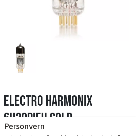
Electro Harmonix
6H30PiEH Gold
Personvern