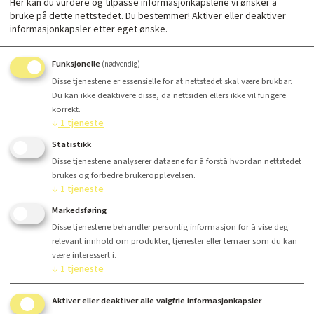
Her kan du vurdere og tilpasse informasjonkapslene vi ønsker å
bruke på dette nettstedet. Du bestemmer! Aktiver eller deaktiver
informasjonkapsler etter eget ønske.
Funksjonelle
(nødvendig)
Disse tjenestene er essensielle for at nettstedet skal være brukbar.
Stk/par/quad
Du kan ikke deaktivere disse, da nettsiden ellers ikke vil fungere
korrekt.
↓
1
tjeneste
Statistikk
Antall
Disse tjenestene analyserer dataene for å forstå hvordan nettstedet
brukes og forbedre brukeropplevelsen.
↓
1
tjeneste
Kr 750,-
Markedsføring
Disse tjenestene behandler personlig informasjon for å vise deg
relevant innhold om produkter, tjenester eller temaer som du kan
Kjøp
være interessert i.
↓
1
tjeneste
Aktiver eller deaktiver alle valgfrie informasjonkapsler