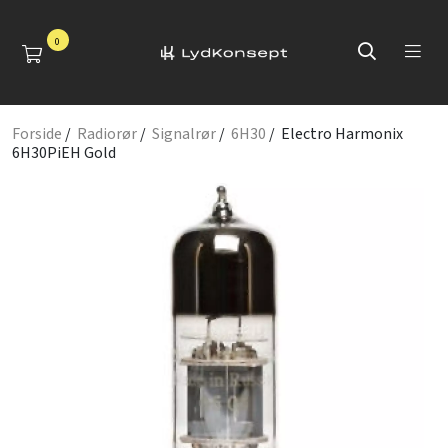
0
Forside
/
Radiorør
/
Signalrør
/
6H30
/ Electro Harmonix
6H30PiEH Gold