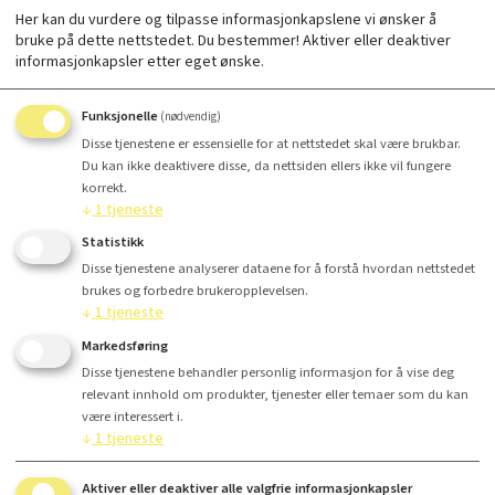
Her kan du vurdere og tilpasse informasjonkapslene vi ønsker å
bruke på dette nettstedet. Du bestemmer! Aktiver eller deaktiver
informasjonkapsler etter eget ønske.
Farge
Funksjonelle
(nødvendig)
Disse tjenestene er essensielle for at nettstedet skal være brukbar.
Du kan ikke deaktivere disse, da nettsiden ellers ikke vil fungere
korrekt.
↓
1
tjeneste
Antall
Statistikk
Disse tjenestene analyserer dataene for å forstå hvordan nettstedet
Kr 28 495,-
brukes og forbedre brukeropplevelsen.
↓
1
tjeneste
Markedsføring
Kjøp
Disse tjenestene behandler personlig informasjon for å vise deg
relevant innhold om produkter, tjenester eller temaer som du kan
være interessert i.
↓
1
tjeneste
Aktiver eller deaktiver alle valgfrie informasjonkapsler
Finansiering