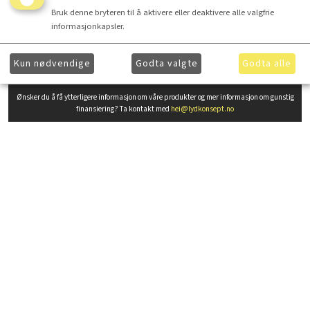
Bruk denne bryteren til å aktivere eller deaktivere alle valgfrie
informasjonkapsler.
Utvidet produktbeskrivelse
Kun nødvendige
Godta valgte
Godta alle
Ønsker du å få ytterligere informasjon om våre produkter og mer informasjon om gunstig
finansiering? Ta kontakt med
hei@lydkonsept.no