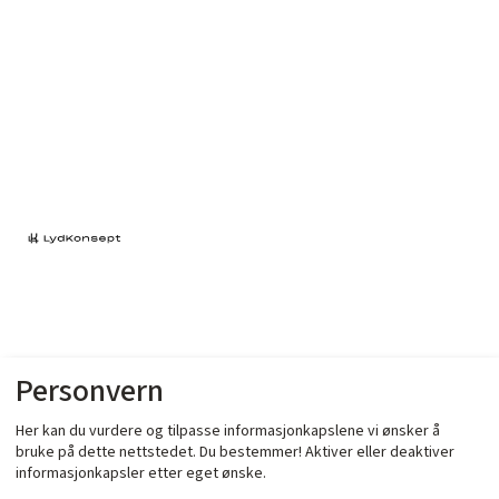
Compact MKT 3,3 µF +/-
Personvern
Her kan du vurdere og tilpasse informasjonkapslene vi ønsker å
5% 160 VDC MKT Size:
bruke på dette nettstedet. Du bestemmer! Aktiver eller deaktiver
informasjonkapsler etter eget ønske.