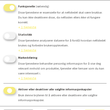
10x15x25 mm
Funksjonelle
(nødvendig)
Disse tjenestene er essensielle for at nettstedet skal være brukbar.
Du kan ikke deaktivere disse, da nettsiden ellers ikke vil fungere
korrekt.
↓
1
tjeneste
Antall
Statistikk
Disse tjenestene analyserer dataene for å forstå hvordan nettstedet
Kr 21,67
brukes og forbedre brukeropplevelsen.
↓
1
tjeneste
Markedsføring
Disse tjenestene behandler personlig informasjon for å vise deg
Kjøp
relevant innhold om produkter, tjenester eller temaer som du kan
være interessert i.
↓
1
tjeneste
Aktiver eller deaktiver alle valgfrie informasjonkapsler
Finansiering
Bruk denne bryteren til å aktivere eller deaktivere alle valgfrie
informasjonkapsler.