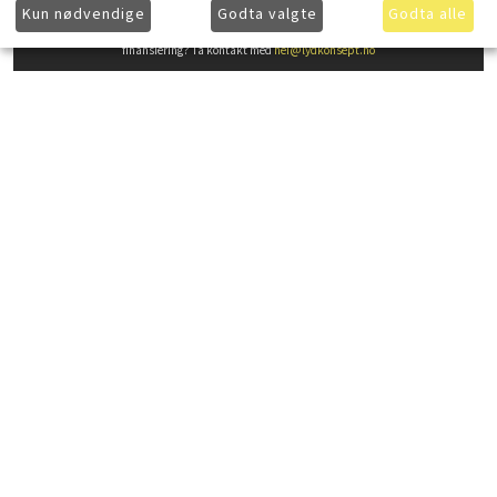
Kun nødvendige
Godta valgte
Godta alle
Ønsker du å få ytterligere informasjon om våre produkter og mer informasjon om gunstig
finansiering? Ta kontakt med
hei@lydkonsept.no