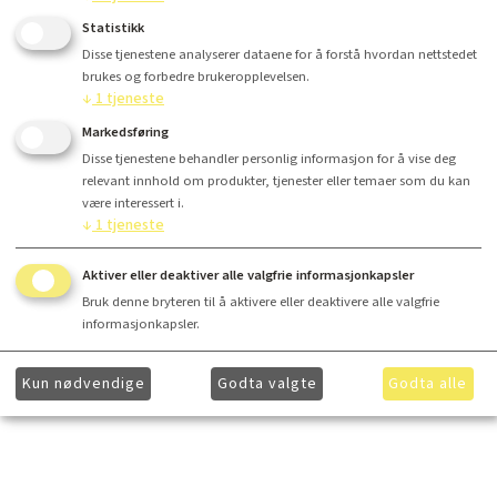
Statistikk
Disse tjenestene analyserer dataene for å forstå hvordan nettstedet
Kjøp
brukes og forbedre brukeropplevelsen.
↓
1
tjeneste
Markedsføring
Disse tjenestene behandler personlig informasjon for å vise deg
relevant innhold om produkter, tjenester eller temaer som du kan
Finansiering
være interessert i.
↓
1
tjeneste
Utvidet produktbeskrivelse
Aktiver eller deaktiver alle valgfrie informasjonkapsler
Bruk denne bryteren til å aktivere eller deaktivere alle valgfrie
informasjonkapsler.
Ønsker du å få ytterligere informasjon om våre produkter og mer informasjon om gunstig
finansiering? Ta kontakt med
hei@lydkonsept.no
Kun nødvendige
Godta valgte
Godta alle