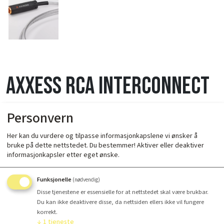
Axxess RCA Interconnect
2m
Personvern
Her kan du vurdere og tilpasse informasjonkapslene vi ønsker å
bruke på dette nettstedet. Du bestemmer! Aktiver eller deaktiver
informasjonkapsler etter eget ønske.
Funksjonelle
(nødvendig)
Antall
Disse tjenestene er essensielle for at nettstedet skal være brukbar.
Du kan ikke deaktivere disse, da nettsiden ellers ikke vil fungere
Kr 4 195,-
korrekt.
↓
1
tjeneste