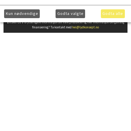
Kun nødvendige
Godta valgte
Godta alle
Ønsker du å få ytterligere informasjon om våre produkter og mer informasjon om gunstig
finansiering? Ta kontakt med
hei@lydkonsept.no