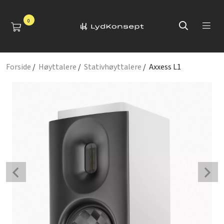
0
Forside
/
Høyttalere
/
Stativhøyttalere
/ Axxess L1