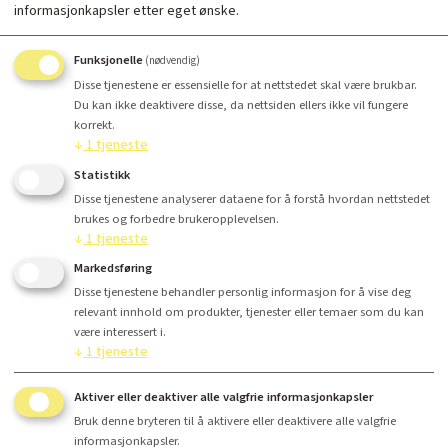
informasjonkapsler etter eget ønske.
Farge
Funksjonelle
(nødvendig)
Disse tjenestene er essensielle for at nettstedet skal være brukbar.
Du kan ikke deaktivere disse, da nettsiden ellers ikke vil fungere
korrekt.
Antall
↓
1
tjeneste
Statistikk
Kr 22 995,-
Disse tjenestene analyserer dataene for å forstå hvordan nettstedet
brukes og forbedre brukeropplevelsen.
↓
1
tjeneste
Markedsføring
Kjøp
Disse tjenestene behandler personlig informasjon for å vise deg
relevant innhold om produkter, tjenester eller temaer som du kan
være interessert i.
↓
1
tjeneste
Finansiering
Aktiver eller deaktiver alle valgfrie informasjonkapsler
Bruk denne bryteren til å aktivere eller deaktivere alle valgfrie
informasjonkapsler.
Utvidet produktbeskrivelse