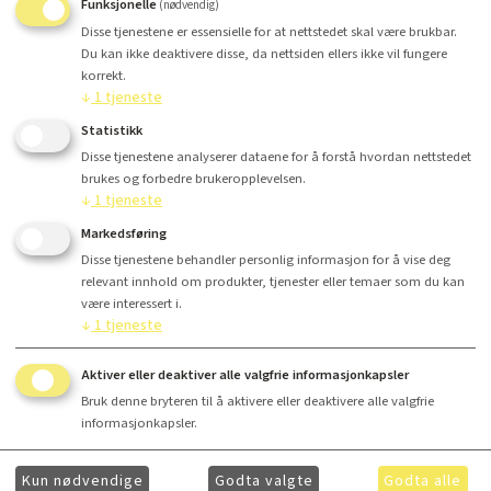
Funksjonelle
(nødvendig)
Disse tjenestene er essensielle for at nettstedet skal være brukbar.
Du kan ikke deaktivere disse, da nettsiden ellers ikke vil fungere
korrekt.
↓
1
tjeneste
Antall
Statistikk
Disse tjenestene analyserer dataene for å forstå hvordan nettstedet
Kr 320,-
brukes og forbedre brukeropplevelsen.
↓
1
tjeneste
Markedsføring
Kjøp
Disse tjenestene behandler personlig informasjon for å vise deg
relevant innhold om produkter, tjenester eller temaer som du kan
være interessert i.
↓
1
tjeneste
Aktiver eller deaktiver alle valgfrie informasjonkapsler
Finansiering
Bruk denne bryteren til å aktivere eller deaktivere alle valgfrie
informasjonkapsler.
Kun nødvendige
Godta valgte
Godta alle
Ønsker du å få ytterligere informasjon om våre produkter og mer informasjon om gunstig