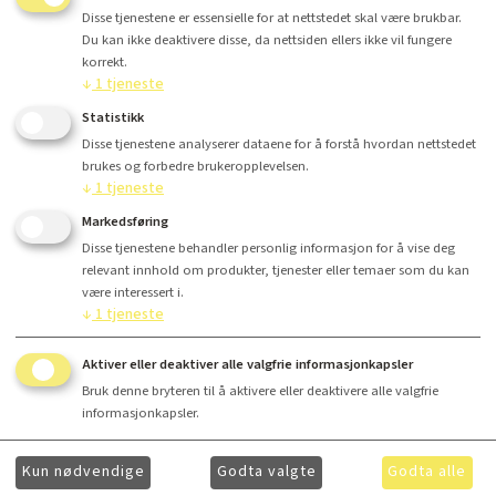
Disse tjenestene er essensielle for at nettstedet skal være brukbar.
Du kan ikke deaktivere disse, da nettsiden ellers ikke vil fungere
korrekt.
↓
1
tjeneste
Antall
Statistikk
Disse tjenestene analyserer dataene for å forstå hvordan nettstedet
Kr 629,-
brukes og forbedre brukeropplevelsen.
↓
1
tjeneste
Markedsføring
Kjøp
Disse tjenestene behandler personlig informasjon for å vise deg
relevant innhold om produkter, tjenester eller temaer som du kan
være interessert i.
↓
1
tjeneste
Aktiver eller deaktiver alle valgfrie informasjonkapsler
Finansiering
Bruk denne bryteren til å aktivere eller deaktivere alle valgfrie
informasjonkapsler.
Kun nødvendige
Godta valgte
Godta alle
Ønsker du å få ytterligere informasjon om våre produkter og mer informasjon om gunstig
finansiering? Ta kontakt med
hei@lydkonsept.no