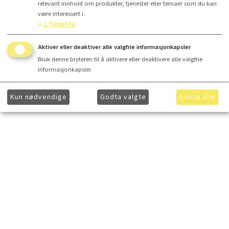
Kr 4 997,50
Kr 6 997,50
relevant innhold om produkter, tjenester eller temaer som du kan
være interessert i.
↓
1
tjeneste
Les mer
Les mer
Aktiver eller deaktiver alle valgfrie informasjonkapsler
Bruk denne bryteren til å aktivere eller deaktivere alle valgfrie
informasjonkapsler.
Kun nødvendige
Godta valgte
Godta alle