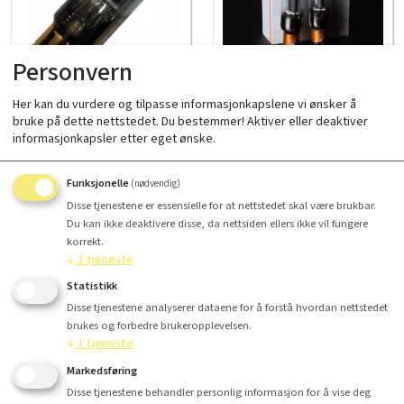
Personvern
Her kan du vurdere og tilpasse informasjonkapslene vi ønsker å
Psvane Hifi Series 211
Psvane T MK2 Series 211 T2
bruke på dette nettstedet. Du bestemmer! Aktiver eller deaktiver
Kr 1 200,-
Kr 2 147,50
informasjonkapsler etter eget ønske.
Les mer
Les mer
Funksjonelle
(nødvendig)
Disse tjenestene er essensielle for at nettstedet skal være brukbar.
Du kan ikke deaktivere disse, da nettsiden ellers ikke vil fungere
korrekt.
↓
1
tjeneste
Statistikk
Disse tjenestene analyserer dataene for å forstå hvordan nettstedet
brukes og forbedre brukeropplevelsen.
↓
1
tjeneste
Markedsføring
Psvane WE Series WE211
Psvane ACME 211
Disse tjenestene behandler personlig informasjon for å vise deg